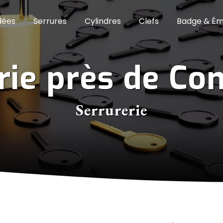
dées
Serrures
Cylindres
Clefs
Badge & Ém
erie près de C
Serrurerie