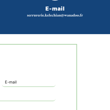
E-mail
serrurerie.kelechian@wanadoo.fr