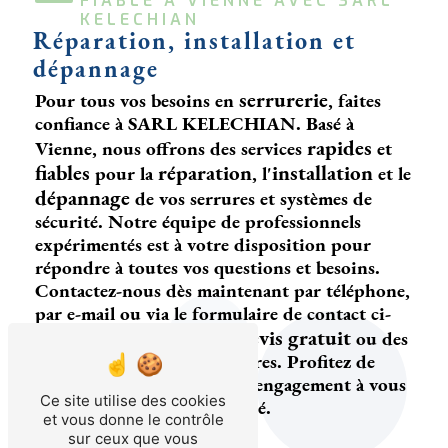
FIABLE À VIENNE AVEC SARL 
KELECHIAN
Réparation, installation et
dépannage
serrurerie
Pour tous vos besoins en
, faites
confiance à SARL KELECHIAN. Basé à
rapides
Vienne, nous offrons des services
et
fiables
réparation
installation
pour la
, l'
et le
dépannage
de vos serrures et systèmes de
sécurité. Notre équipe de professionnels
expérimentés est à votre disposition pour
répondre à toutes vos questions et besoins.
Contactez-nous dès maintenant par téléphone,
par e-mail ou via le formulaire de contact ci-
devis gratuit
dessous pour obtenir un
ou des
informations supplémentaires. Profitez de
notre expertise et de notre engagement à vous
Ce site utilise des cookies
fournir un service de qualité.
et vous donne le contrôle
sur ceux que vous