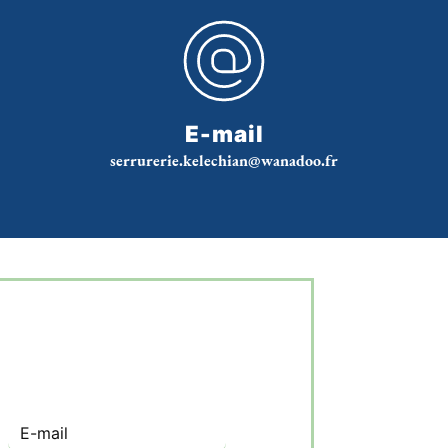
E-mail
serrurerie.kelechian@wanadoo.fr