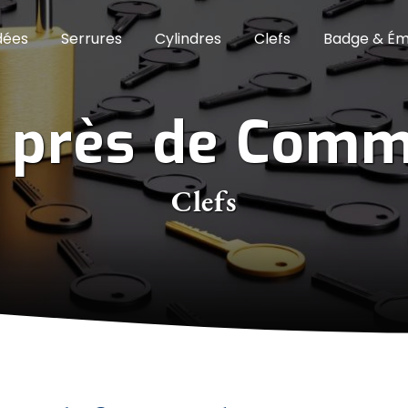
dées
Serrures
Cylindres
Clefs
Badge & Ém
s près de Com
Clefs