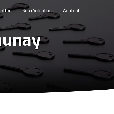
etteur
Nos réalisations
Contact
munay