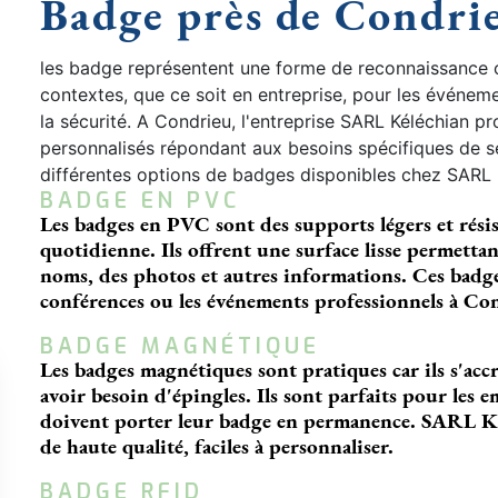
Badge près de Condri
les badge représentent une forme de reconnaissance ou 
contextes, que ce soit en entreprise, pour les événem
la sécurité. A Condrieu, l'entreprise SARL Kéléchian
personnalisés répondant aux besoins spécifiques de s
différentes options de badges disponibles chez SARL 
BADGE EN PVC
Les badges en PVC sont des supports légers et résis
quotidienne. Ils offrent une surface lisse permetta
noms, des photos et autres informations. Ces badges
conférences ou les événements professionnels à Co
BADGE MAGNÉTIQUE
Les badges magnétiques sont pratiques car ils s'acc
avoir besoin d'épingles. Ils sont parfaits pour les
doivent porter leur badge en permanence. SARL K
de haute qualité, faciles à personnaliser.
BADGE RFID