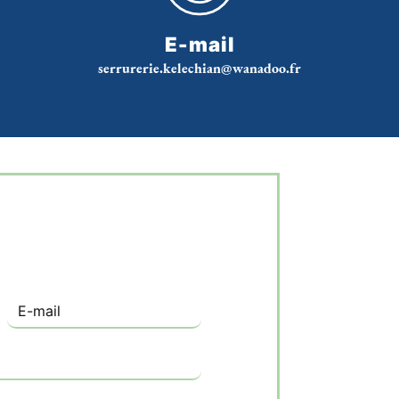
E-mail
serrurerie.kelechian@wanadoo.fr