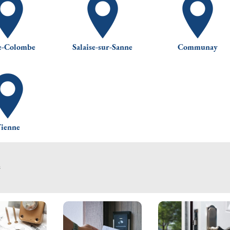
e-Colombe
Salaise-sur-Sanne
Communay
ienne
s