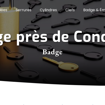
dées
Serrures
Cylindres
Clefs
Badge & Ém
e près de Con
Badge